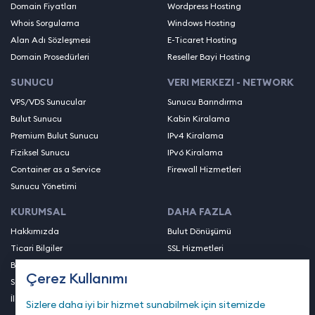
Domain Fiyatları
Wordpress Hosting
Whois Sorgulama
Windows Hosting
Alan Adı Sözleşmesi
E-Ticaret Hosting
Domain Prosedürleri
Reseller Bayi Hosting
SUNUCU
VERI MERKEZI - NETWORK
VPS/VDS Sunucular
Sunucu Barındırma
Bulut Sunucu
Kabin Kiralama
Premium Bulut Sunucu
IPv4 Kiralama
Fiziksel Sunucu
IPv6 Kiralama
Container as a Service
Firewall Hizmetleri
Sunucu Yönetimi
KURUMSAL
DAHA FAZLA
Hakkımızda
Bulut Dönüşümü
Ticari Bilgiler
SSL Hizmetleri
Banka Hesapları
Sistem İzleme
Çerez Kullanımı
Sözleşmeler
Sertifikalarımız
İletişim
Blog
Sizlere daha iyi bir hizmet sunabilmek için sitemizde