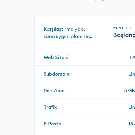
Karşılaştırma yap,
YENİLER
Başlan
sana uygun olanı seç.
Web Sitesi
1 
Subdomain
Lim
Disk Alanı
5 G
Trafik
Lim
E-Posta
15