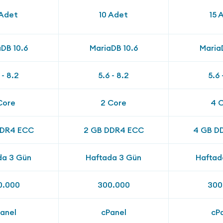
 Adet
10 Adet
15 
DB 10.6
MariaDB 10.6
Maria
 - 8.2
5.6 - 8.2
5.6 
Core
2 Core
4 
DDR4 ECC
2 GB DDR4 ECC
4 GB D
da 3 Gün
Haftada 3 Gün
Haftad
0.000
300.000
300
anel
cPanel
cP