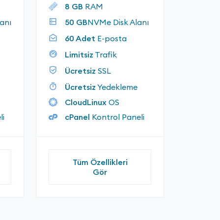
8 GB
RAM
anı
50 GB
NVMe Disk Alanı
60 Adet
E-posta
Limitsiz
Trafik
Ücretsiz
SSL
Ücretsiz
Yedekleme
CloudLinux
OS
li
cPanel
Kontrol Paneli
Tüm Özellikleri
Gör