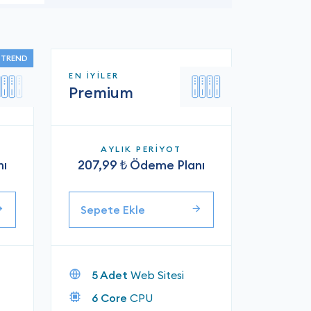
TREND
EN İYİLER
Premium
AYLIK PERİYOT
nı
207,99 ₺ Ödeme Planı
Sepete Ekle
5 Adet
Web Sitesi
6 Core
CPU