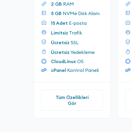
2 GB
RAM
5 GB
NVMe Disk Alanı
15 Adet
E-posta
Limitsiz
Trafik
Ücretsiz
SSL
Ücretsiz
Yedekleme
CloudLinux
OS
cPanel
Kontrol Paneli
Tüm Özellikleri
Gör