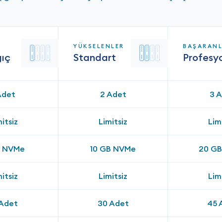
YÜKSELENLER
BAŞARAN
gıç
Standart
Profesy
Adet
2 Adet
3 
itsiz
Limitsiz
Lim
B NVMe
10 GB NVMe
20 G
itsiz
Limitsiz
Lim
 Adet
30 Adet
45 