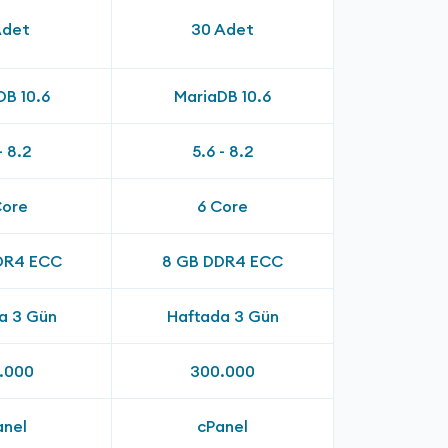
Adet
30 Adet
DB 10.6
MariaDB 10.6
- 8.2
5.6 - 8.2
Core
6 Core
DR4 ECC
8 GB DDR4 ECC
a 3 Gün
Haftada 3 Gün
.000
300.000
anel
cPanel