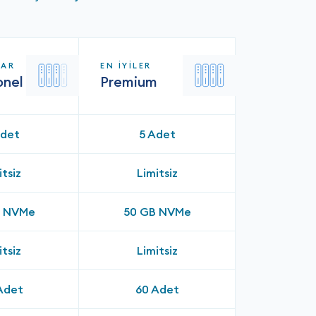
LAR
EN İYİLER
onel
Premium
Adet
5 Adet
itsiz
Limitsiz
B NVMe
50 GB NVMe
itsiz
Limitsiz
Adet
60 Adet