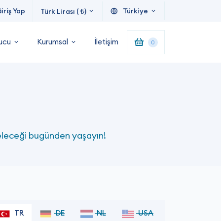
iriş Yap
Türkiye
Türk Lirası ( ₺)
ucu
Kurumsal
İletişim
0
geleceği bugünden yaşayın!
TR
DE
NL
USA