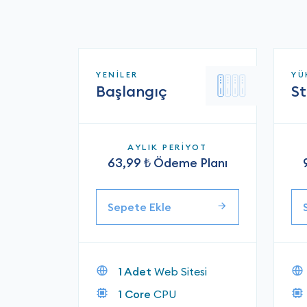
YENİLER
YÜ
Başlangıç
S
AYLIK PERİYOT
63,99 ₺ Ödeme Planı
Sepete Ekle
1 Adet
Web Sitesi
1 Core
CPU